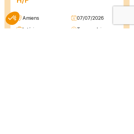
H/F
Amiens
07/07/2026
Intérim
Temps plein
L'agence TEAM COMPETENCES recherche
pour son client, des Techniciens de
Maintenance H/F afin d'assurer la
maintenance préventive et curative
d'installations industrielles. Vos missions : -
Réaliser...
Peintre en bâtiment (H/F)
Amiens
07/07/2026