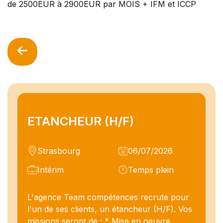
de 2500EUR à 2900EUR par MOIS + IFM et ICCP
ETANCHEUR (H/F)
Strasbourg
06/07/2026
Intérim
Temps plein
L'agence Team compétences recrute pour
l'un de ses clients, un étancheur (H/F). Vos
missions seront de : * Mise en oeuvre