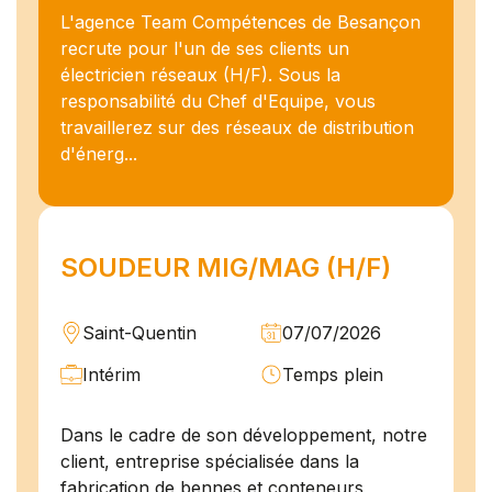
L'agence Team Compétences de Besançon
recrute pour l'un de ses clients un
électricien réseaux (H/F). Sous la
responsabilité du Chef d'Equipe, vous
travaillerez sur des réseaux de distribution
d'énerg...
SOUDEUR MIG/MAG (H/F)
Saint-Quentin
07/07/2026
Intérim
Temps plein
Dans le cadre de son développement, notre
client, entreprise spécialisée dans la
fabrication de bennes et conteneurs