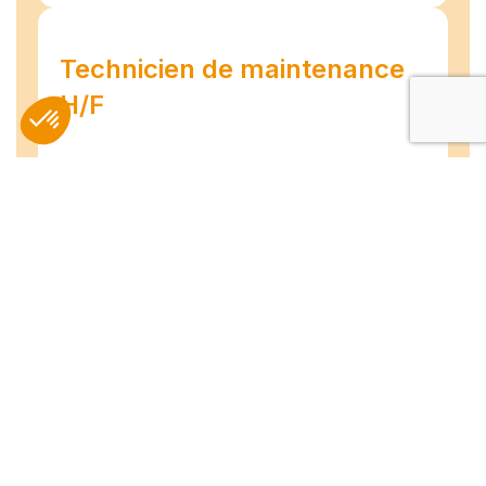
Technicien de maintenance
H/F
Amiens
07/07/2026
Intérim
Temps plein
L'agence TEAM COMPETENCES recherche
pour son client, des Techniciens de
Maintenance H/F afin d'assurer la
maintenance préventive et curative
d'installations industrielles. Vos missions : -
Réaliser...