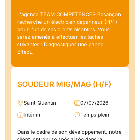
L'agence TEAM COMPETENCES Besançon
recherche un électricien dépanneur (H/F)
pour l'un de ses clients bisontins. Vous
serez amenés à effectuer les tâches
suivantes : Diagnostiquer une panne,
Effect...
SOUDEUR MIG/MAG (H/F)
Saint-Quentin
07/07/2026
Intérim
Temps plein
Dans le cadre de son développement, notre
client, entreprise spécialisée dans la