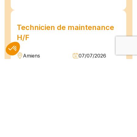
Technicien de maintenance
H/F
Amiens
07/07/2026
Intérim
Temps plein
L'agence TEAM COMPETENCES recherche
pour son client, des Techniciens de
Maintenance H/F afin d'assurer la
maintenance préventive et curative
d'installations industrielles. Vos missions : -
Réaliser...