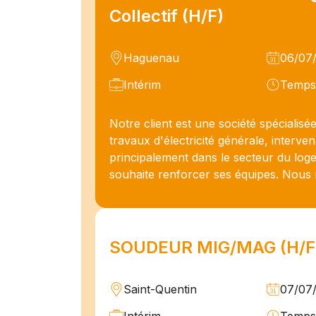
Collectif (H/F)
Haguenau
06/07
Intérim
Temps 
Notre client est une société spécialisé
travaux d'électricité générale, interve
principalement dans le secteur du loge
souhaite renforcer ses équipes. Nous 
SOUDEUR MIG/MAG (H/F
Saint-Quentin
07/07