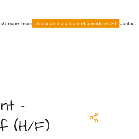
es
Groupe Team
Demande d'acompte et ouverture CET
Contact
nt -
f (H/F)