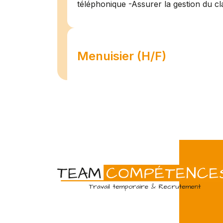
téléphonique -Assurer la gestion du cl
Menuisier (H/F)
Amiens
07/07
Intérim
Temps 
L'agence Team Compétences Amiens 
son client ! Nous recherchons un Men
vue d'une mission longue en intérim. 
une équipe déjà en place dans une stru
Technicien de maintenan