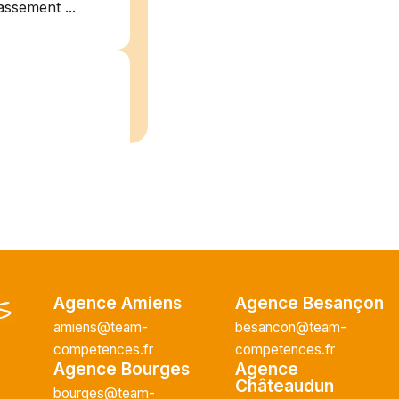
assement ...
/2026
plein
recrute pour
uisier H.F en
Vous intégrerez
cture majeur...
Agence Amiens
Agence Besançon
amiens@team-
besancon@team-
competences.fr
competences.fr
Agence Bourges
Agence
Châteaudun
ce H/F
bourges@team-