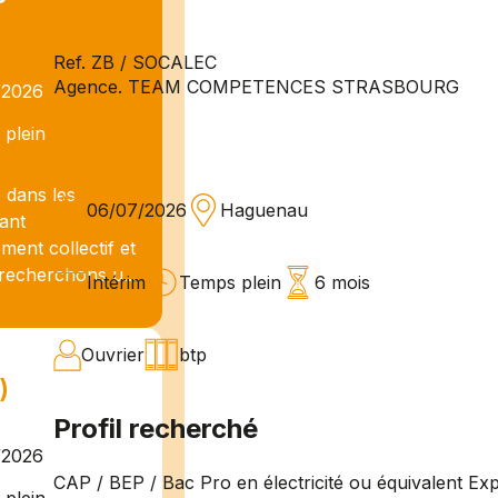
Ref. ZB / SOCALEC
Agence. TEAM COMPETENCES STRASBOURG
/2026
plein
e dans les
06/07/2026
Haguenau
nant
ment collectif et
recherchons u...
Intérim
Temps plein
6 mois
Ouvrier
btp
)
Profil recherché
/2026
CAP / BEP / Bac Pro en électricité ou équivalent Exp