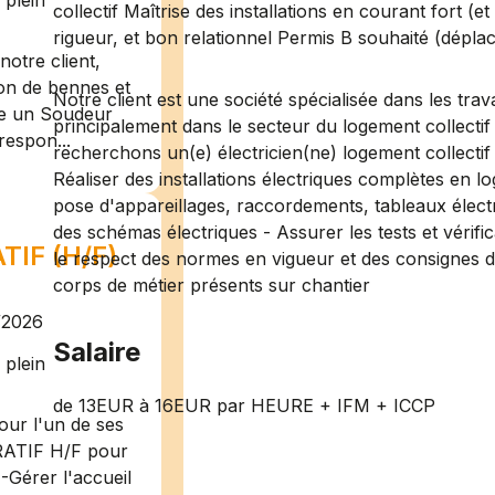
plein
collectif Maîtrise des installations en courant fort (
rigueur, et bon relationnel Permis B souhaité (dépla
otre client,
ion de bennes et
Notre client est une société spécialisée dans les trav
te un Soudeur
principalement dans le secteur du logement collectif
respon...
recherchons un(e) électricien(ne) logement collectif
Réaliser des installations électriques complètes en lo
pose d'appareillages, raccordements, tableaux électriq
des schémas électriques - Assurer les tests et vérifi
IF (H/F)
le respect des normes en vigueur et des consignes d
corps de métier présents sur chantier
/2026
Salaire
plein
de 13EUR à 16EUR par HEURE + IFM + ICCP
ur l'un de ses
RATIF H/F pour
-Gérer l'accueil