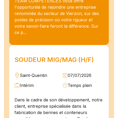
TEAM COMPÉTENCES vous offre
l'opportunité de rejoindre une entreprise
renommée du secteur de Vierzon, sur des
postes de précision où votre rigueur et
votre savoir-faire feront la différence. Sur
ce p...
SOUDEUR MIG/MAG (H/F)
Saint-Quentin
07/07/2026
Intérim
Temps plein
Dans le cadre de son développement, notre
client, entreprise spécialisée dans la
fabrication de bennes et conteneurs