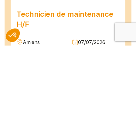
Technicien de maintenance
H/F
Amiens
07/07/2026
Intérim
Temps plein
L'agence TEAM COMPETENCES recherche
pour son client, des Techniciens de
Maintenance H/F afin d'assurer la
maintenance préventive et curative
d'installations industrielles. Vos missions : -
Réaliser...