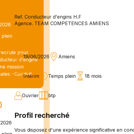
Ref. Conducteur d'engins H.F
Agence. TEAM COMPETENCES AMIENS
/2026
plein
recrute pour
19/06/2026
Amiens
ducteur d'engins
ne mission
ales: -Conduit...
Intérim
Temps plein
18 mois
Ouvrier
btp
)
Profil recherché
/2026
Vous disposez d'une expérience significative en cond