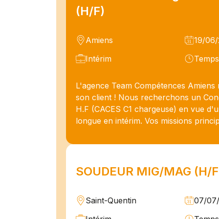
(H/F)
Amiens
19/06
Intérim
Temps 
L'agence Team Compétences Amiens 
son client ! Nous recherchons un Con
H.F (CACES C1 chargeuse) en vue d'u
longue en intérim. Vos missions princip
SOUDEUR MIG/MAG (H/F
Saint-Quentin
07/07