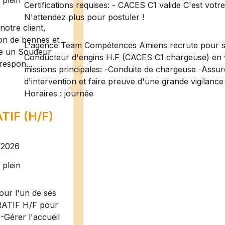
plein
Certifications requises: - CACES C1 valide C'est votre
N'attendez plus pour postuler !
otre client,
ion de bennes et
L'agence Team Compétences Amiens recrute pour so
te un Soudeur
Conducteur d'engins H.F (CACES C1 chargeuse) en v
respon...
missions principales: -Conduite de chargeuse -Assure
d'intervention et faire preuve d'une grande vigilanc
Horaires : journée
IF (H/F)
/2026
plein
ur l'un de ses
RATIF H/F pour
-Gérer l'accueil