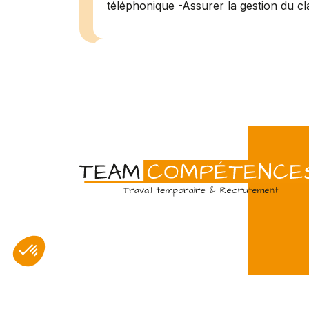
téléphonique -Assurer la gestion du cl
Menuisier (H/F)
Amiens
07/07
Intérim
Temps 
L'agence Team Compétences Amiens 
son client ! Nous recherchons un Men
vue d'une mission longue en intérim. 
une équipe déjà en place dans une stru
Technicien de maintenan