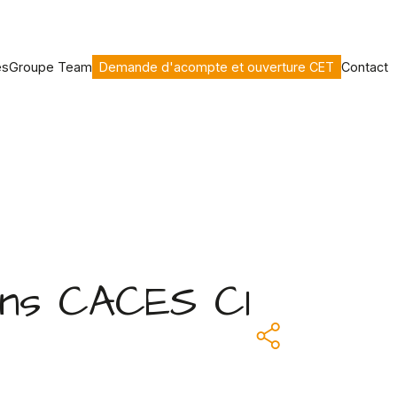
es
Groupe Team
Demande d'acompte et ouverture CET
Contact
ins CACES C1