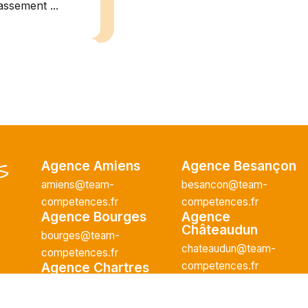
assement ...
/2026
plein
Agence Amiens
Agence Besançon
recrute pour
amiens@team-
besancon@team-
uisier H.F en
competences.fr
competences.fr
Agence Bourges
Agence
Vous intégrerez
Châteaudun
cture majeur...
bourges@team-
chateaudun@team-
competences.fr
Agence Chartres
competences.fr
Agence Lens
chartres@team-
lens@team-
ce H/F
competences.fr