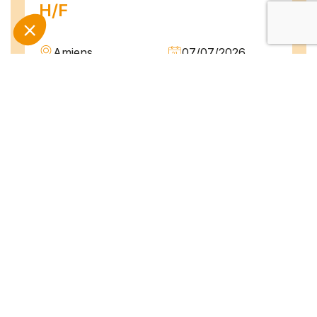
H/F
Amiens
07/07/2026
Intérim
Temps plein
L'agence TEAM COMPETENCES recherche
pour son client, des Techniciens de
Maintenance H/F afin d'assurer la
maintenance préventive et curative
d'installations industrielles. Vos missions : -
Réaliser...
Peintre en bâtiment (H/F)