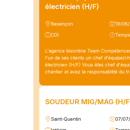
électricien (H/F)
Besançon
19/06
CDI
Temps 
L'agence bisontine Team Compétences
l'un de ses clients un chef d'équipe/ch
électricien (H/F) Vous êtes chef d'équ
chantier et avez la responsabilité du tra
SOUDEUR MIG/MAG (H/F
Saint-Quentin
07/07