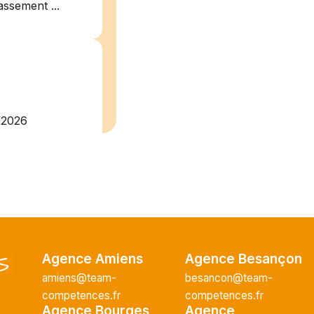
assement ...
/2026
plein
recrute pour
uisier H.F en
Vous intégrerez
cture majeur...
Agence Amiens
Agence Besançon
amiens@team-
besancon@team-
competences.fr
competences.fr
ce H/F
Agence Bourges
Agence