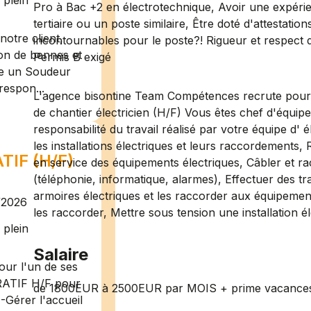
plein
Pro à Bac +2 en électrotechnique, Avoir une expérie
tertiaire ou un poste similaire, Être doté d'attestati
otre client,
incontournables pour le poste?! Rigueur et respect d
ion de bennes et
Permis B exigé
te un Soudeur
respon...
L'agence bisontine Team Compétences recrute pour l
de chantier électricien (H/F) Vous êtes chef d'équipe
responsabilité du travail réalisé par votre équipe d' é
les installations électriques et leurs raccordements, R
IF (H/F)
en service des équipements électriques, Câbler et ra
(téléphonie, informatique, alarmes), Effectuer des 
armoires électriques et les raccorder aux équipemen
/2026
les raccorder, Mettre sous tension une installation él
plein
Salaire
ur l'un de ses
RATIF H/F pour
de 1800EUR à 2500EUR par MOIS + prime vacances
-Gérer l'accueil