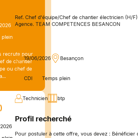
Ref. Chef d'équipe/Chef de chantier électricien (H/F)
Agence. TEAM COMPETENCES BESANCON
/2026
plein
 recrute pour
19/06/2026
Besançon
ef de chantier
ipe ou chef de
...
CDI
Temps plein
Technicien
btp
)
Profil recherché
/2026
Pour postuler à cette offre, vous devez : Bénéficie