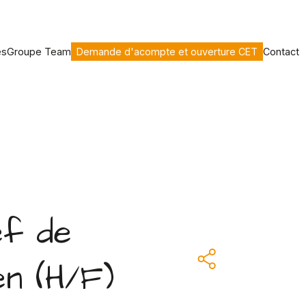
es
Groupe Team
Demande d'acompte et ouverture CET
Contact
ef de
en (H/F)