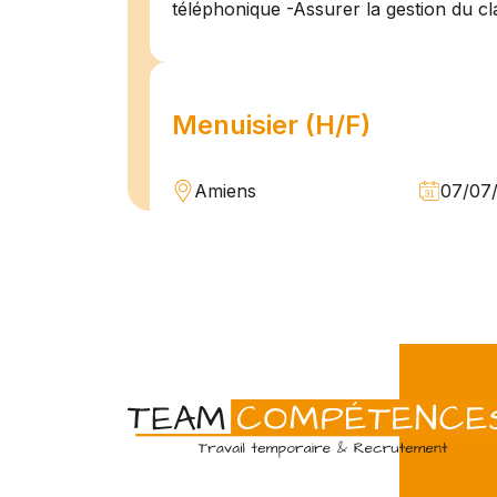
téléphonique -Assurer la gestion du cl
Menuisier (H/F)
Amiens
07/07
Intérim
Temps 
L'agence Team Compétences Amiens 
son client ! Nous recherchons un Men
vue d'une mission longue en intérim. 
une équipe déjà en place dans une stru
Technicien de maintenan