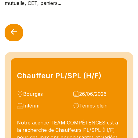
mutuelle, CET, paniers...
Chauffeur PL/SPL (H/F)
Bourges
26/06/2026
Intérim
Temps plein
Notre agence TEAM COMPÉTENCES est à
la recherche de Chauffeurs PL/SPL (H/F)
pour des missions enrichissantes et variées.