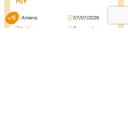
H/F
Amiens
07/07/2026
Intérim
Temps plein
L'agence TEAM COMPETENCES recherche
pour son client, des Techniciens de
Maintenance H/F afin d'assurer la
maintenance préventive et curative
d'installations industrielles. Vos missions : -
Réaliser...
Peintre en bâtiment (H/F)
Amiens
07/07/2026