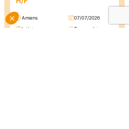
H/F
Amiens
07/07/2026
Intérim
Temps plein
L'agence TEAM COMPETENCES recherche
pour son client, des Techniciens de
Maintenance H/F afin d'assurer la
maintenance préventive et curative
d'installations industrielles. Vos missions : -
Réaliser...
Peintre en bâtiment (H/F)
Amiens
07/07/2026