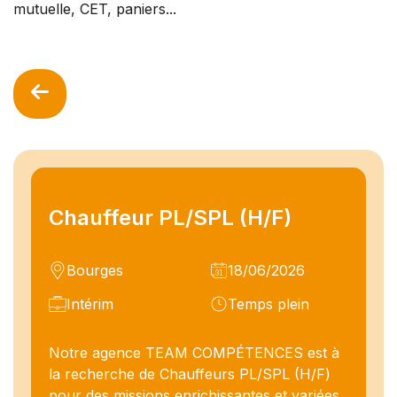
mutuelle, CET, paniers...
Chauffeur PL/SPL (H/F)
Bourges
18/06/2026
Intérim
Temps plein
Notre agence TEAM COMPÉTENCES est à
la recherche de Chauffeurs PL/SPL (H/F)
pour des missions enrichissantes et variées.