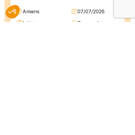
Amiens
07/07/2026
Intérim
Temps plein
L'agence TEAM COMPETENCES recherche
pour son client, des Techniciens de
Maintenance H/F afin d'assurer la
maintenance préventive et curative
d'installations industrielles. Vos missions : -
Réaliser...
Peintre en bâtiment (H/F)
Amiens
07/07/2026