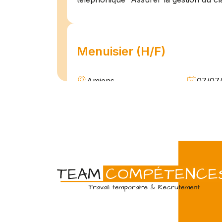
Menuisier (H/F)
Amiens
07/07
Intérim
Temps 
L'agence Team Compétences Amiens 
son client ! Nous recherchons un Men
vue d'une mission longue en intérim. 
une équipe déjà en place dans une stru
Technicien de maintenan