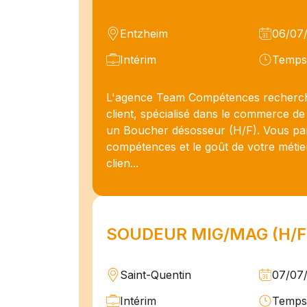
Entzheim
06/07
Intérim
Temps 
L'agence Team Compétences recherc
client, spécialisé dans le commerce de
un Boucher désosseur (H/F). Vous pa
compétences et le goût de votre métie
clien...
SOUDEUR MIG/MAG (H/F
Saint-Quentin
07/07
Intérim
Temps 