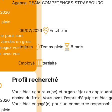
Agence. TEAM COMPETENCES STRASBOURG
/2026
plein
06/07/2026
Entzheim
he pour son
 viandes en gros
Intérim
Temps plein
6 mois
rtagez vos
r avec vos
Employé
tertiaire
Profil recherché
)
Vous êtes rigoureux(se) et organisé(e) en appliquant
chaine du froid. Vous avez l'esprit d'équipe et êtes 
/2026
Vous êtes engagé(e) pour un commerce responsable et
plein