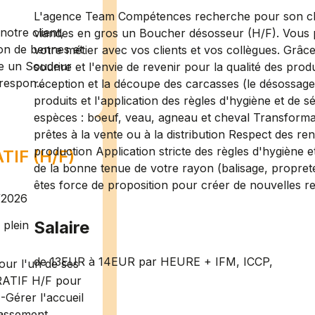
L'agence Team Compétences recherche pour son cli
otre client,
viandes en gros un Boucher désosseur (H/F). Vous 
ion de bennes et
votre métier avec vos clients et vos collègues. Grâce
te un Soudeur
sourire et l'envie de revenir pour la qualité des produ
respon...
réception et la découpe des carcasses (le désossage, l
produits et l'application des règles d'hygiène et de sé
espèces : boeuf, veau, agneau et cheval Transform
prêtes à la vente ou à la distribution Respect des 
production Application stricte des règles d'hygiène e
IF (H/F)
de la bonne tenue de votre rayon (balisage, propret
êtes force de proposition pour créer de nouvelles rec
/2026
Salaire
plein
de 13EUR à 14EUR par HEURE + IFM, ICCP,
ur l'un de ses
RATIF H/F pour
-Gérer l'accueil
assement ...