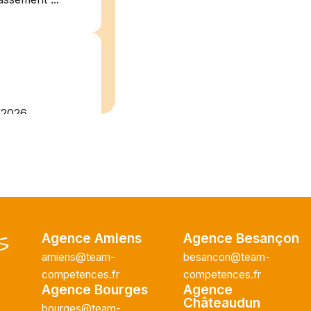
/2026
plein
recrute pour
uisier H.F en
Vous intégrerez
cture majeur...
Agence Amiens
Agence Besançon
amiens@team-
besancon@team-
competences.fr
competences.fr
Agence Bourges
Agence
ce H/F
Châteaudun
bourges@team-