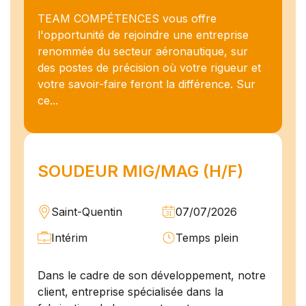
TEAM COMPÉTENCES vous offre
l'opportunité de rejoindre une entreprise
renommée du secteur aéronautique, sur
des postes de précision où votre rigueur et
votre savoir-faire feront la différence. Sur
ce...
SOUDEUR MIG/MAG (H/F)
Saint-Quentin
07/07/2026
Intérim
Temps plein
Dans le cadre de son développement, notre
client, entreprise spécialisée dans la