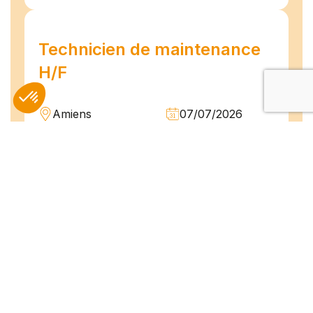
Technicien de maintenance
H/F
Amiens
07/07/2026
Intérim
Temps plein
L'agence TEAM COMPETENCES recherche
pour son client, des Techniciens de
Maintenance H/F afin d'assurer la
maintenance préventive et curative
d'installations industrielles. Vos missions : -
Réaliser...