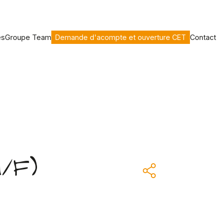
es
Groupe Team
Demande d'acompte et ouverture CET
Contact
/F)