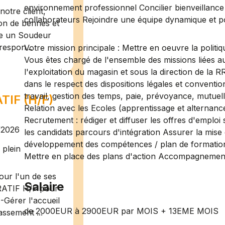
environnement professionnel Concilier bienveillance e
otre client,
collaborateurs Rejoindre une équipe dynamique et p
ion de bennes et
te un Soudeur
respon...
Votre mission principale : Mettre en oeuvre la polit
Vous êtes chargé de l'ensemble des missions liées 
l'exploitation du magasin et sous la direction de la 
dans le respect des dispositions légales et conventio
travail, gestion des temps, paie, prévoyance, mutuelle,
IF (H/F)
Relation avec les Ecoles (apprentissage et alternance
Recrutement : rédiger et diffuser les offres d'emploi
/2026
les candidats parcours d'intégration Assurer la mise 
développement des compétences / plan de formation
plein
Mettre en place des plans d'action Accompagnement
ur l'un de ses
Salaire
RATIF H/F pour
-Gérer l'accueil
de 2000EUR à 2900EUR par MOIS + 13EME MOIS
assement ...