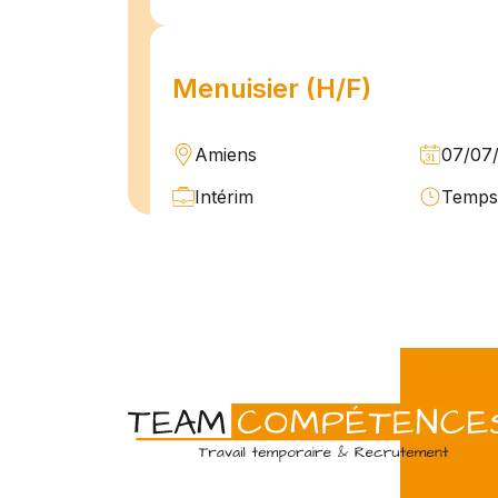
Menuisier (H/F)
Amiens
07/07
Intérim
Temps 
L'agence Team Compétences Amiens 
son client ! Nous recherchons un Men
vue d'une mission longue en intérim. 
une équipe déjà en place dans une stru
Technicien de maintenan