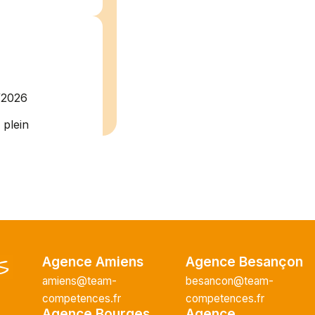
/2026
plein
recrute pour
uisier H.F en
Vous intégrerez
cture majeur...
Agence Amiens
Agence Besançon
amiens@team-
besancon@team-
ce H/F
competences.fr
competences.fr
Agence Bourges
Agence