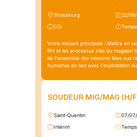
Strasbourg
22/06
CDI
Temps 
Votre mission principale : Mettre en oe
RH et les processus clés du magasin 
de l'ensemble des missions liées aux 
humaines en lien avec l'exploitation du
SOUDEUR MIG/MAG (H/F
Saint-Quentin
07/07
Intérim
Temps 