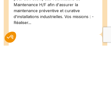
Maintenance H/F afin d'assurer la
maintenance préventive et curative
d'installations industrielles. Vos missions : -
Réaliser...
Peintre en bâtiment (H/F)
Amiens
07/07/2026
Intérim
Temps plein
L'agence Team Compétences Amiens
recrute pour son client ! Nous recherchons
un Peintre en bâtiment H.F en vue d'une
mission longue en intérim. Vous intégrerez
une équipe déjà en place dans une struct...