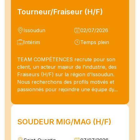
Tourneur/Fraiseur (H/F)
Issoudun
02/07/2026
Intérim
Temps plein
TEAM COMPÉTENCES recrute pour son
client, un acteur majeur de l'industrie, des
Fraiseurs (H/F) sur la région d'Issoudun.
Nous recherchons des profils motivés et
passionnés pour rejoindre une équipe dy...
SOUDEUR MIG/MAG (H/F)