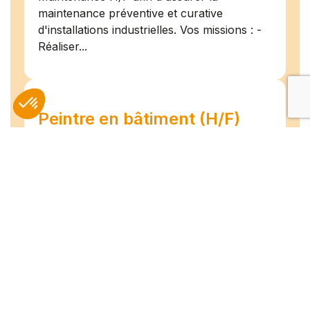
maintenance préventive et curative
d'installations industrielles. Vos missions : -
Réaliser...
Peintre en bâtiment (H/F)
Amiens
07/07/2026
Intérim
Temps plein
L'agence Team Compétences Amiens
recrute pour son client ! Nous recherchons
un Peintre en bâtiment H.F en vue d'une
mission longue en intérim. Vous intégrerez
une équipe déjà en place dans une struct...