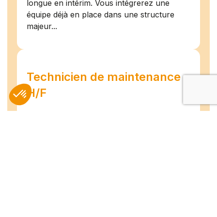
longue en intérim. Vous intégrerez une
équipe déjà en place dans une structure
majeur...
Technicien de maintenance
H/F
Amiens
07/07/2026
Intérim
Temps plein
L'agence TEAM COMPETENCES recherche
pour son client, des Techniciens de
Maintenance H/F afin d'assurer la
maintenance préventive et curative
d'installations industrielles. Vos missions : -