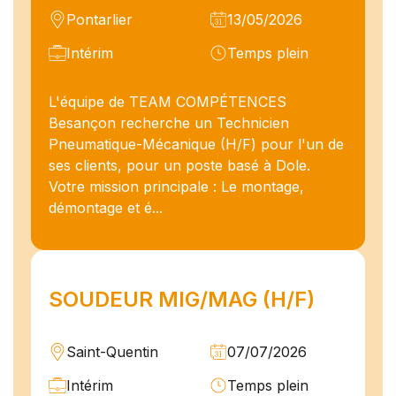
Pontarlier
13/05/2026
Intérim
Temps plein
L'équipe de TEAM COMPÉTENCES
Besançon recherche un Technicien
Pneumatique-Mécanique (H/F) pour l'un de
ses clients, pour un poste basé à Dole.
Votre mission principale : Le montage,
démontage et é...
SOUDEUR MIG/MAG (H/F)
Saint-Quentin
07/07/2026
Intérim
Temps plein