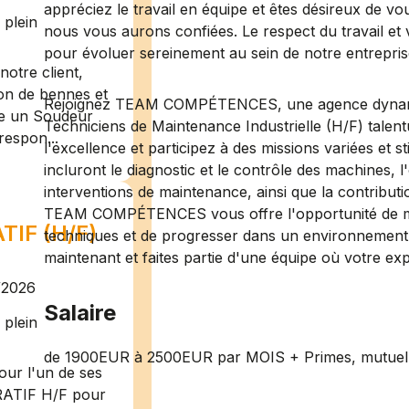
appréciez le travail en équipe et êtes désireux de vo
plein
nous vous aurons confiées. Le respect du travail et 
pour évoluer sereinement au sein de notre entrepris
otre client,
ion de bennes et
Rejoignez TEAM COMPÉTENCES, une agence dynamiq
te un Soudeur
Techniciens de Maintenance Industrielle (H/F) talen
respon...
l'excellence et participez à des missions variées et s
incluront le diagnostic et le contrôle des machines, l'
interventions de maintenance, ainsi que la contribut
TEAM COMPÉTENCES vous offre l'opportunité de m
IF (H/F)
techniques et de progresser dans un environnement 
maintenant et faites partie d'une équipe où votre exp
/2026
Salaire
plein
de 1900EUR à 2500EUR par MOIS + Primes, mutuelle
ur l'un de ses
RATIF H/F pour