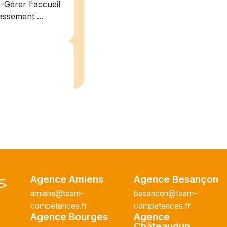
-Gérer l'accueil
assement ...
/2026
plein
recrute pour
uisier H.F en
Vous intégrerez
Agence Amiens
Agence Besançon
cture majeur...
amiens@team-
besancon@team-
competences.fr
competences.fr
Agence Bourges
Agence
Châteaudun