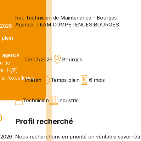
Ref. Technicien de Maintenance - Bourges
Agence. TEAM COMPETENCES BOURGES
/2026
plein
 agence
02/07/2026
Bourges
he de
le (H/F)
 à l'excellence
Intérim
Temps plein
6 mois
Technicien
industrie
)
Profil recherché
Nous recherchons en priorité un véritable savoir-êt
/2026