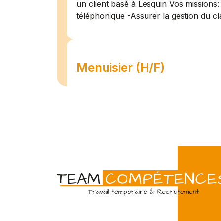
un client basé à Lesquin Vos missions: 
téléphonique -Assurer la gestion du cl
Menuisier (H/F)
Amiens
07/07
Intérim
Temps 
L'agence Team Compétences Amiens 
son client ! Nous recherchons un Men
vue d'une mission longue en intérim. 
une équipe déjà en place dans une stru