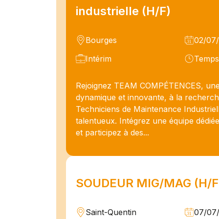
industrielle (H/F)
Bourges
02/07
Intérim
Temps 
Rejoignez TEAM COMPÉTENCES, une
dynamique et innovante, à la recherc
Techniciens de Maintenance Industriel
talentueux. Intégrez une équipe dédiée
et participez à des...
SOUDEUR MIG/MAG (H/F
Saint-Quentin
07/07