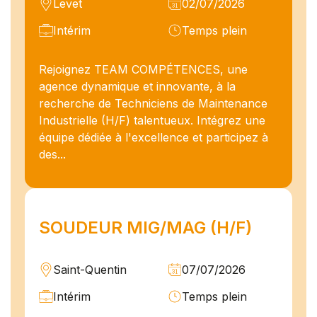
Levet
02/07/2026
Intérim
Temps plein
Rejoignez TEAM COMPÉTENCES, une
agence dynamique et innovante, à la
recherche de Techniciens de Maintenance
Industrielle (H/F) talentueux. Intégrez une
équipe dédiée à l'excellence et participez à
des...
SOUDEUR MIG/MAG (H/F)
Saint-Quentin
07/07/2026
Intérim
Temps plein