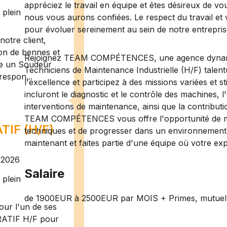
appréciez le travail en équipe et êtes désireux de vo
plein
nous vous aurons confiées. Le respect du travail et 
pour évoluer sereinement au sein de notre entrepris
otre client,
ion de bennes et
Rejoignez TEAM COMPÉTENCES, une agence dynamiq
te un Soudeur
Techniciens de Maintenance Industrielle (H/F) talen
respon...
l'excellence et participez à des missions variées et s
incluront le diagnostic et le contrôle des machines, l'
interventions de maintenance, ainsi que la contribut
TEAM COMPÉTENCES vous offre l'opportunité de m
IF (H/F)
techniques et de progresser dans un environnement 
maintenant et faites partie d'une équipe où votre exp
/2026
Salaire
plein
de 1900EUR à 2500EUR par MOIS + Primes, mutuelle
ur l'un de ses
RATIF H/F pour