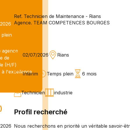
Ref. Technicien de Maintenance - Rians
Agence. TEAM COMPETENCES BOURGES
/2026
plein
 agence
02/07/2026
Rians
he de
le (H/F)
 à l'excellence
Intérim
Temps plein
6 mois
Technicien
industrie
)
Profil recherché
Nous recherchons en priorité un véritable savoir-êt
/2026