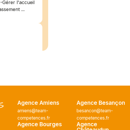
-Gérer l'accueil
assement ...
/2026
plein
recrute pour
uisier H.F en
Vous intégrerez
Agence Amiens
Agence Besançon
cture majeur...
amiens@team-
besancon@team-
competences.fr
competences.fr
Agence Bourges
Agence
Châteaudun