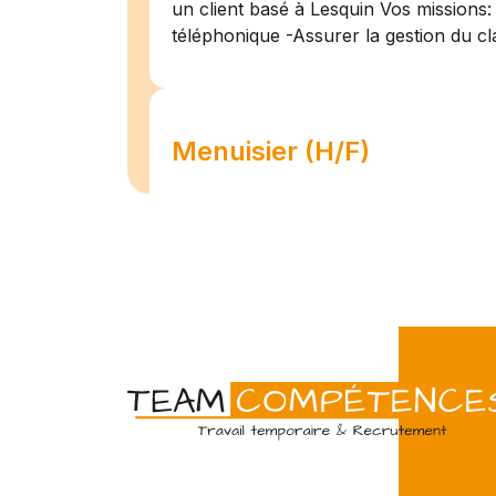
un client basé à Lesquin Vos missions: 
téléphonique -Assurer la gestion du cl
Menuisier (H/F)
Amiens
07/07
Intérim
Temps 
L'agence Team Compétences Amiens 
son client ! Nous recherchons un Men
vue d'une mission longue en intérim. 
une équipe déjà en place dans une stru