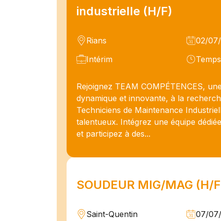
industrielle (H/F)
Rians
02/07
Intérim
Temps 
Rejoignez TEAM COMPÉTENCES, une
dynamique et innovante, à la recherc
Techniciens de Maintenance Industriel
talentueux. Intégrez une équipe dédiée
et participez à des...
SOUDEUR MIG/MAG (H/F
Saint-Quentin
07/07