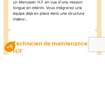
un Menuisier H.F en vue d'une mission
longue en intérim. Vous intégrerez une
équipe déjà en place dans une structure
majeur...
Technicien de maintenance
H/F
Amiens
07/07/2026
Intérim
Temps plein
L'agence TEAM COMPETENCES recherche
pour son client, des Techniciens de
Maintenance H/F afin d'assurer la
maintenance préventive et curative