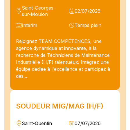
Saint-Georges-
02/07/2026
sur-Moulon
Intérim
Temps plein
Rejoignez TEAM COMPÉTENCES, une
agence dynamique et innovante, à la
recherche de Techniciens de Maintenance
Industrielle (H/F) talentueux. Intégrez une
équipe dédiée à l'excellence et participez à
des...
SOUDEUR MIG/MAG (H/F)
Saint-Quentin
07/07/2026