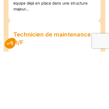
équipe déjà en place dans une structure
majeur...
Technicien de maintenance
H/F
Amiens
07/07/2026
Intérim
Temps plein
L'agence TEAM COMPETENCES recherche
pour son client, des Techniciens de
Maintenance H/F afin d'assurer la
maintenance préventive et curative
d'installations industrielles. Vos missions : -
Réaliser...