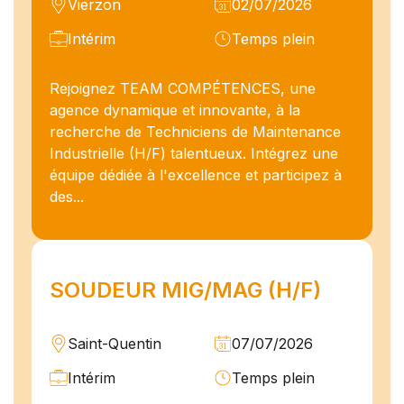
Vierzon
02/07/2026
Intérim
Temps plein
Rejoignez TEAM COMPÉTENCES, une
agence dynamique et innovante, à la
recherche de Techniciens de Maintenance
Industrielle (H/F) talentueux. Intégrez une
équipe dédiée à l'excellence et participez à
des...
SOUDEUR MIG/MAG (H/F)
Saint-Quentin
07/07/2026
Intérim
Temps plein