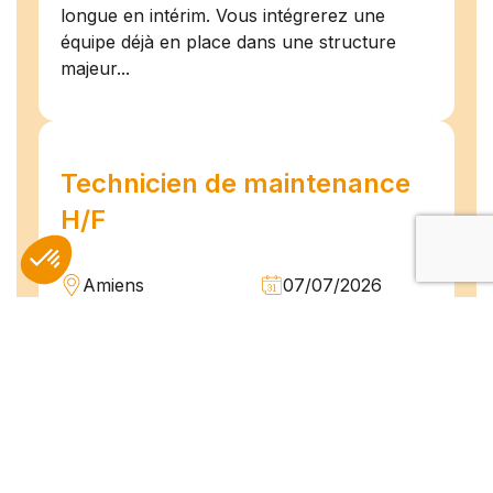
longue en intérim. Vous intégrerez une
équipe déjà en place dans une structure
majeur...
Technicien de maintenance
H/F
Amiens
07/07/2026
Intérim
Temps plein
L'agence TEAM COMPETENCES recherche
pour son client, des Techniciens de
Maintenance H/F afin d'assurer la
maintenance préventive et curative