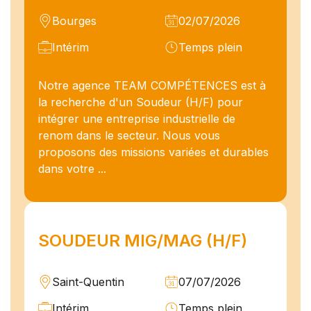
Bourges
02/07/2026
Intérim
Temps plein
Notre agence TEAM COMPÉTENCES est à
la recherche d'un Soudeur (H/F) pour
intégrer une entreprise industrielle de
renom dans le secteur. Nous vous
proposons des missions variées et durables
dans votre ...
SOUDEUR MIG/MAG (H/F)
Saint-Quentin
07/07/2026
Intérim
Temps plein