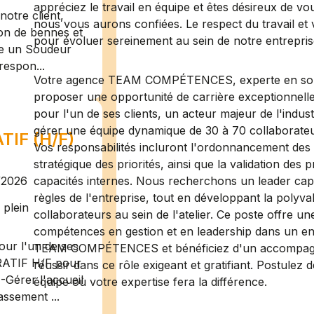
appréciez le travail en équipe et êtes désireux de vo
otre client,
nous vous aurons confiées. Le respect du travail et 
ion de bennes et
pour évoluer sereinement au sein de notre entrepris
te un Soudeur
respon...
Votre agence TEAM COMPÉTENCES, experte en soluti
proposer une opportunité de carrière exceptionnell
pour l'un de ses clients, un acteur majeur de l'indus
gérer une équipe dynamique de 30 à 70 collaborateu
IF (H/F)
Vos responsabilités incluront l'ordonnancement des 
stratégique des priorités, ainsi que la validation de
/2026
capacités internes. Nous recherchons un leader capa
règles de l'entreprise, tout en développant la polyv
plein
collaborateurs au sein de l'atelier. Ce poste offre 
compétences en gestion et en leadership dans un env
ur l'un de ses
TEAM COMPÉTENCES et bénéficiez d'un accompagne
RATIF H/F pour
réussir dans ce rôle exigeant et gratifiant. Postulez
-Gérer l'accueil
équipe où votre expertise fera la différence.
assement ...