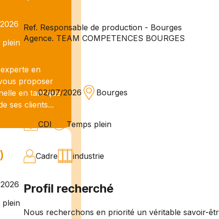
/2026
Ref. Responsable de production - Bourges
Agence. TEAM COMPETENCES BOURGES
plein
experte en
e vous proposer
02/07/2026
Bourges
nelle en tant que
 ses clients...
CDI
Temps plein
)
Cadre
industrie
/2026
Profil recherché
plein
Nous recherchons en priorité un véritable savoir-êt