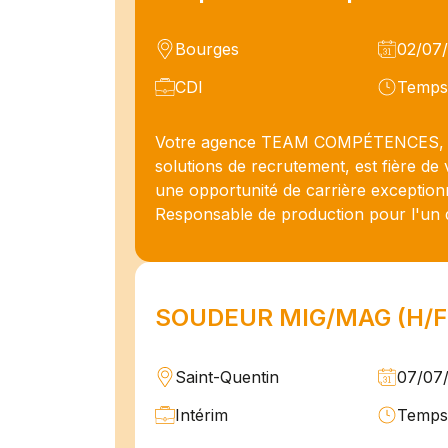
Bourges
02/07
CDI
Temps 
Votre agence TEAM COMPÉTENCES, 
solutions de recrutement, est fière d
une opportunité de carrière exception
Responsable de production pour l'un de
SOUDEUR MIG/MAG (H/F
Saint-Quentin
07/07
Intérim
Temps 