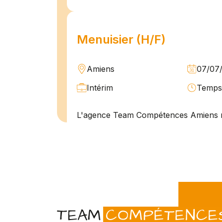
Menuisier (H/F)
Amiens
07/07
Intérim
Temps 
L'agence Team Compétences Amiens 
son client ! Nous recherchons un Men
vue d'une mission longue en intérim. 
une équipe déjà en place dans une stru
Technicien de maintenan