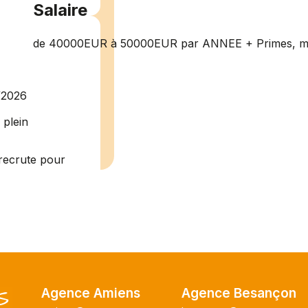
Salaire
de 40000EUR à 50000EUR par ANNEE + Primes, mutu
/2026
plein
recrute pour
uisier H.F en
Vous intégrerez
cture majeur...
ce H/F
Agence Amiens
Agence Besançon