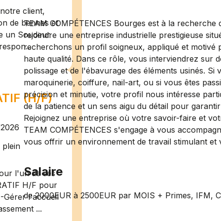
otre client,
ion de bennes et
TEAM COMPÉTENCES Bourges est à la recherche d'un
te un Soudeur
rejoindre une entreprise industrielle prestigieuse si
respon...
recherchons un profil soigneux, appliqué et motivé p
haute qualité. Dans ce rôle, vous interviendrez sur 
polissage et de l'ébavurage des éléments usinés. Si
maroquinerie, coiffure, nail-art, ou si vous êtes pass
précision et minutie, votre profil nous intéresse part
IF (H/F)
de la patience et un sens aigu du détail pour garantir
Rejoignez une entreprise où votre savoir-faire et votr
/2026
TEAM COMPÉTENCES s'engage à vous accompagner d
vous offrir un environnement de travail stimulant et 
plein
Salaire
ur l'un de ses
RATIF H/F pour
de 2000EUR à 2500EUR par MOIS + Primes, IFM, CP
-Gérer l'accueil
assement ...