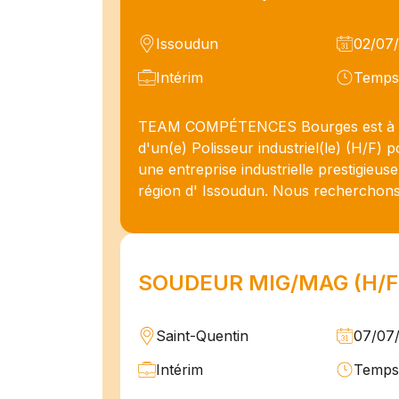
Issoudun
02/07
Intérim
Temps 
TEAM COMPÉTENCES Bourges est à l
d'un(e) Polisseur industriel(le) (H/F) p
une entreprise industrielle prestigieuse
région d' Issoudun. Nous recherchons u
SOUDEUR MIG/MAG (H/F
Saint-Quentin
07/07
Intérim
Temps 