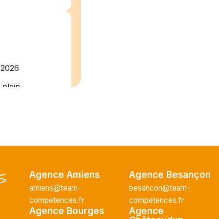
/2026
plein
recrute pour
uisier H.F en
Vous intégrerez
cture majeur...
Agence Amiens
Agence Besançon
amiens@team-
besancon@team-
ce H/F
competences.fr
competences.fr
Agence Bourges
Agence