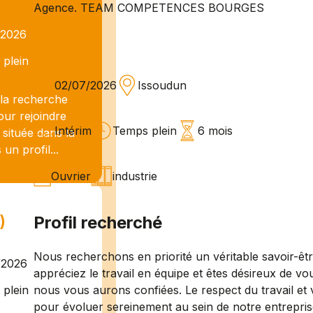
Agence. TEAM COMPETENCES BOURGES
/2026
plein
02/07/2026
Issoudun
a recherche
our rejoindre
Intérim
Temps plein
6 mois
 située dans la
n profil...
Ouvrier
industrie
)
Profil recherché
Nous recherchons en priorité un véritable savoir-êt
/2026
appréciez le travail en équipe et êtes désireux de vo
nous vous aurons confiées. Le respect du travail et 
plein
pour évoluer sereinement au sein de notre entrepris