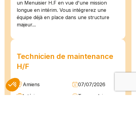
un Menuisier H.F en vue d'une mission
longue en intérim. Vous intégrerez une
équipe déjà en place dans une structure
majeur...
Technicien de maintenance
H/F
Amiens
07/07/2026
Intérim
Temps plein
L'agence TEAM COMPETENCES recherche
pour son client, des Techniciens de
Maintenance H/F afin d'assurer la
maintenance préventive et curative