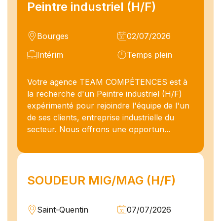
Peintre industriel (H/F)
Bourges
02/07/2026
Intérim
Temps plein
Votre agence TEAM COMPÉTENCES est à
la recherche d'un Peintre industriel (H/F)
expérimenté pour rejoindre l'équipe de l'un
de ses clients, entreprise industrielle du
secteur. Nous offrons une opportun...
SOUDEUR MIG/MAG (H/F)
Saint-Quentin
07/07/2026