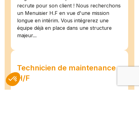
recrute pour son client ! Nous recherchons
un Menuisier H.F en vue d'une mission
longue en intérim. Vous intégrerez une
équipe déjà en place dans une structure
majeur...
Technicien de maintenance
H/F
Amiens
07/07/2026
Intérim
Temps plein
L'agence TEAM COMPETENCES recherche
pour son client, des Techniciens de