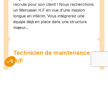
recrute pour son client ! Nous recherchons
un Menuisier H.F en vue d'une mission
longue en intérim. Vous intégrerez une
équipe déjà en place dans une structure
majeur...
Technicien de maintenance
H/F
Amiens
07/07/2026
Intérim
Temps plein
L'agence TEAM COMPETENCES recherche
pour son client, des Techniciens de