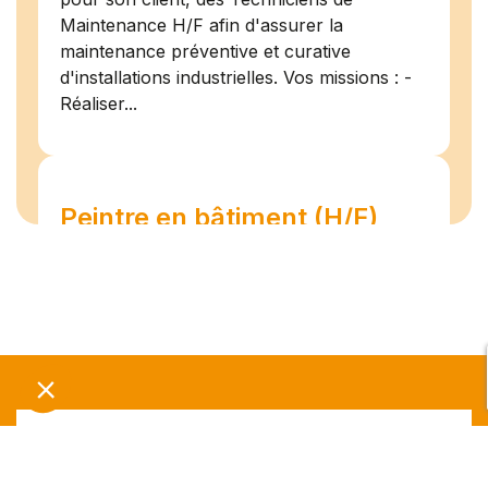
Maintenance H/F afin d'assurer la
maintenance préventive et curative
d'installations industrielles. Vos missions : -
Réaliser...
Peintre en bâtiment (H/F)
Amiens
07/07/2026
Intérim
Temps plein
L'agence Team Compétences Amiens
recrute pour son client ! Nous recherchons
un Peintre en bâtiment H.F en vue d'une
mission longue en intérim. Vous intégrerez