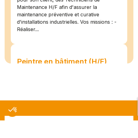
Maintenance H/F afin d'assurer la
maintenance préventive et curative
d'installations industrielles. Vos missions : -
Réaliser...
Peintre en bâtiment (H/F)
Amiens
07/07/2026
Intérim
Temps plein
L'agence Team Compétences Amiens
recrute pour son client ! Nous recherchons
un Peintre en bâtiment H.F en vue d'une
mission longue en intérim. Vous intégrerez