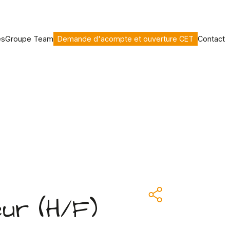
es
Groupe Team
Demande d'acompte et ouverture CET
Contact
ur (H/F)