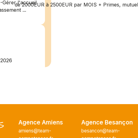
-Gérer l'accueil
de 2000EUR à 2500EUR par MOIS + Primes, mutuelle
assement ...
/2026
plein
recrute pour
uisier H.F en
Vous intégrerez
cture majeur...
Agence Amiens
Agence Besançon
amiens@team-
besancon@team-