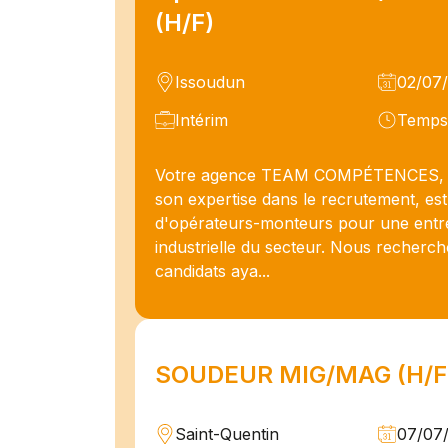
(H/F)
Issoudun
02/07
Intérim
Temps 
Votre agence TEAM COMPÉTENCES, 
son expertise dans le recrutement, est
d'opérateurs-monteurs pour une entr
industrielle du secteur. Nous recherc
candidats aya...
SOUDEUR MIG/MAG (H/F
Saint-Quentin
07/07