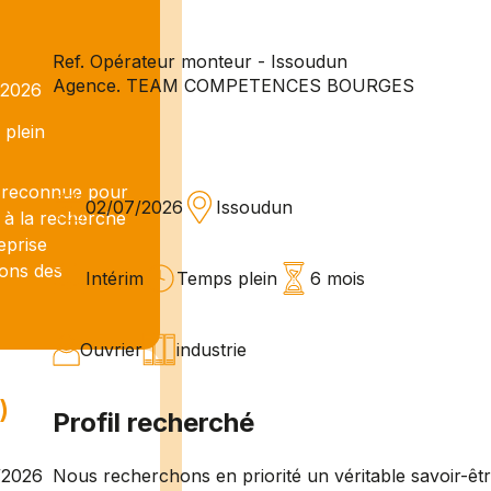
Ref. Opérateur monteur - Issoudun
Agence. TEAM COMPETENCES BOURGES
/2026
plein
reconnue pour
02/07/2026
Issoudun
 à la recherche
eprise
hons des
Intérim
Temps plein
6 mois
Ouvrier
industrie
)
Profil recherché
Nous recherchons en priorité un véritable savoir-êt
/2026