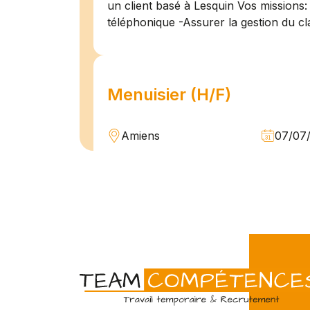
un client basé à Lesquin Vos missions: 
téléphonique -Assurer la gestion du cl
Menuisier (H/F)
Amiens
07/07
Intérim
Temps 
L'agence Team Compétences Amiens 
son client ! Nous recherchons un Men
vue d'une mission longue en intérim. 
une équipe déjà en place dans une stru