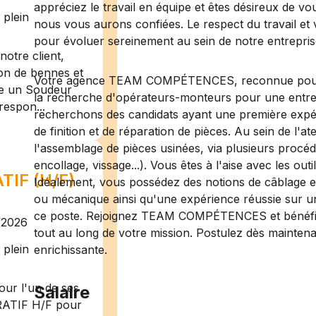
appréciez le travail en équipe et êtes désireux de vo
plein
nous vous aurons confiées. Le respect du travail et 
pour évoluer sereinement au sein de notre entrepris
otre client,
ion de bennes et
Votre agence TEAM COMPÉTENCES, reconnue pour so
te un Soudeur
la recherche d'opérateurs-monteurs pour une entrep
respon...
recherchons des candidats ayant une première expé
de finition et de réparation de pièces. Au sein de l'a
l'assemblage de pièces usinées, via plusieurs procé
encollage, vissage...). Vous êtes à l'aise avec les out
IF (H/F)
Idéalement, vous possédez des notions de câblage e
ou mécanique ainsi qu'une expérience réussie sur un
ce poste. Rejoignez TEAM COMPÉTENCES et bénéfi
/2026
tout au long de votre mission. Postulez dès maintena
plein
enrichissante.
ur l'un de ses
Salaire
RATIF H/F pour