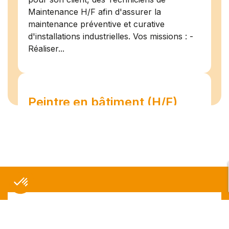
Maintenance H/F afin d'assurer la
maintenance préventive et curative
d'installations industrielles. Vos missions : -
Réaliser...
Peintre en bâtiment (H/F)
Amiens
07/07/2026
Intérim
Temps plein
L'agence Team Compétences Amiens
recrute pour son client ! Nous recherchons
un Peintre en bâtiment H.F en vue d'une
mission longue en intérim. Vous intégrerez