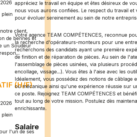
/2026
appréciez le travail en équipe et êtes désireux de vo
nous vous aurons confiées. Le respect du travail et 
plein
pour évoluer sereinement au sein de notre entrepris
otre client,
Votre agence TEAM COMPÉTENCES, reconnue pour so
ion de bennes et
la recherche d'opérateurs-monteurs pour une entrep
te un Soudeur
recherchons des candidats ayant une première expé
respon...
de finition et de réparation de pièces. Au sein de l'a
l'assemblage de pièces usinées, via plusieurs procé
encollage, vissage...). Vous êtes à l'aise avec les out
Idéalement, vous possédez des notions de câblage e
IF (H/F)
ou mécanique ainsi qu'une expérience réussie sur un
ce poste. Rejoignez TEAM COMPÉTENCES et bénéfi
tout au long de votre mission. Postulez dès maintena
/2026
enrichissante.
plein
Salaire
ur l'un de ses