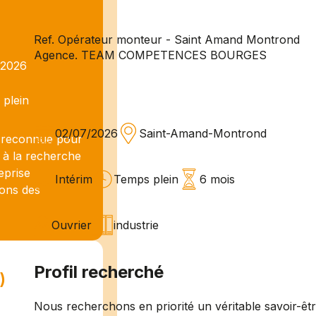
Ref. Opérateur monteur - Saint Amand Montrond
Agence. TEAM COMPETENCES BOURGES
/2026
plein
02/07/2026
Saint-Amand-Montrond
reconnue pour
 à la recherche
eprise
Intérim
Temps plein
6 mois
hons des
Ouvrier
industrie
Profil recherché
)
Nous recherchons en priorité un véritable savoir-êt