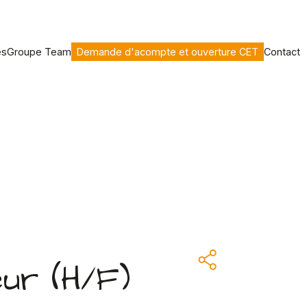
es
Groupe Team
Demande d'acompte et ouverture CET
Contact
ur (H/F)