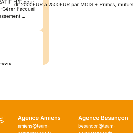
RATIF H/F pour
de 2000EUR à 2500EUR par MOIS + Primes, mutuelle
-Gérer l'accueil
assement ...
/2026
plein
recrute pour
uisier H.F en
Vous intégrerez
cture majeur...
Agence Amiens
Agence Besançon
amiens@team-
besancon@team-