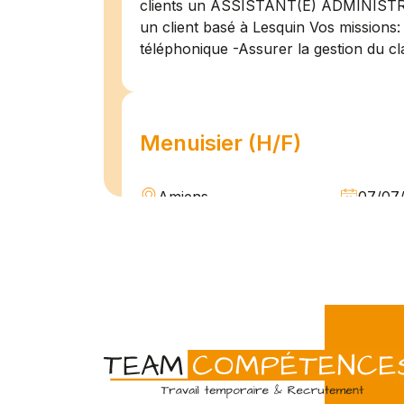
clients un ASSISTANT(E) ADMINIST
un client basé à Lesquin Vos missions: 
téléphonique -Assurer la gestion du cl
Menuisier (H/F)
Amiens
07/07
Intérim
Temps 
L'agence Team Compétences Amiens 
son client ! Nous recherchons un Men
vue d'une mission longue en intérim. 
une équipe déjà en place dans une stru