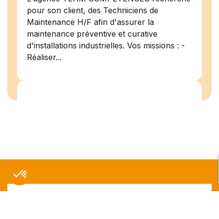
pour son client, des Techniciens de
Maintenance H/F afin d'assurer la
maintenance préventive et curative
d'installations industrielles. Vos missions : -
Réaliser...
Peintre en bâtiment (H/F)
Amiens
07/07/2026
Intérim
Temps plein
L'agence Team Compétences Amiens
recrute pour son client ! Nous recherchons
un Peintre en bâtiment H.F en vue d'une
mission longue en intérim. Vous intégrerez