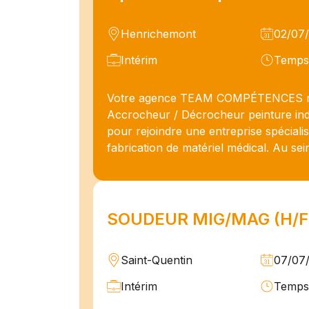
Henrichemont
02/07
Intérim
Temps 
Votre agence TEAM COMPÉTENCES r
Accrocheur / Décrocheur peinture indu
pour rejoindre une entreprise spéciali
fabrication de matériel médical. Au sein 
SOUDEUR MIG/MAG (H/F
Saint-Quentin
07/07
Intérim
Temps 