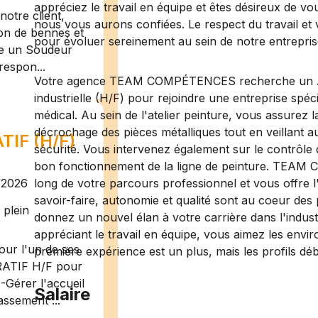
appréciez le travail en équipe et êtes désireux de vo
otre client,
nous vous aurons confiées. Le respect du travail et 
ion de bennes et
pour évoluer sereinement au sein de notre entrepris
te un Soudeur
respon...
Votre agence TEAM COMPÉTENCES recherche un Ac
industrielle (H/F) pour rejoindre une entreprise spéci
médical. Au sein de l'atelier peinture, vous assurez 
décrochage des pièces métalliques tout en veillant a
IF (H/F)
sécurité. Vous intervenez également sur le contrôle de
bon fonctionnement de la ligne de peinture. TE
/2026
long de votre parcours professionnel et vous offre l
savoir-faire, autonomie et qualité sont au coeur des 
plein
donnez un nouvel élan à votre carrière dans l'industr
appréciant le travail en équipe, vous aimez les env
ur l'un de ses
première expérience est un plus, mais les profils dé
RATIF H/F pour
-Gérer l'accueil
Salaire
assement ...