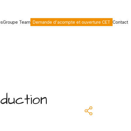
es
Groupe Team
Demande d'acompte et ouverture CET
Contact
duction