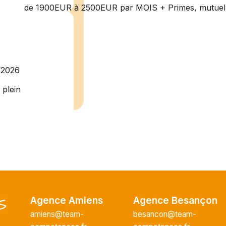
de 1900EUR à 2500EUR par MOIS + Primes, mutuelle
/2026
plein
recrute pour
uisier H.F en
Vous intégrerez
cture majeur...
Agence Amiens
Agence Besançon
ce H/F
amiens@team-
besancon@team-