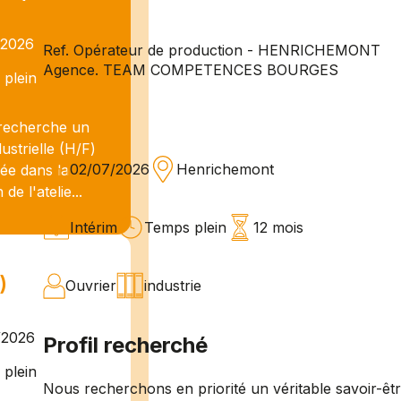
/2026
Ref. Opérateur de production - HENRICHEMONT
Agence. TEAM COMPETENCES BOURGES
plein
echerche un
strielle (H/F)
02/07/2026
Henrichemont
sée dans la
de l'atelie...
Intérim
Temps plein
12 mois
)
Ouvrier
industrie
/2026
Profil recherché
plein
Nous recherchons en priorité un véritable savoir-êt