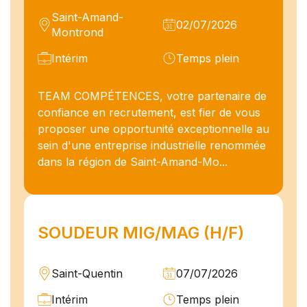
Saint-Amand-
02/07/2026
Montrond
Intérim
Temps plein
TEAM COMPÉTENCES, votre partenaire de
confiance en recrutement, est fier de vous
proposer une opportunité exceptionnelle au
sein d'une entreprise industrielle renommée
dans la région de Saint-Amand-Mo...
SOUDEUR MIG/MAG (H/F)
Saint-Quentin
07/07/2026
Intérim
Temps plein