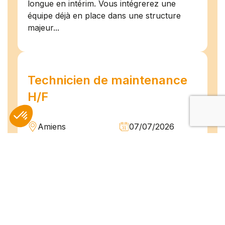
longue en intérim. Vous intégrerez une
équipe déjà en place dans une structure
majeur...
Technicien de maintenance
H/F
Amiens
07/07/2026
Intérim
Temps plein
L'agence TEAM COMPETENCES recherche
pour son client, des Techniciens de
Maintenance H/F afin d'assurer la
maintenance préventive et curative
d'installations industrielles. Vos missions : -