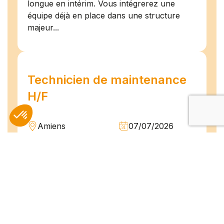
longue en intérim. Vous intégrerez une
équipe déjà en place dans une structure
majeur...
Technicien de maintenance
H/F
Amiens
07/07/2026
Intérim
Temps plein
L'agence TEAM COMPETENCES recherche
pour son client, des Techniciens de
Maintenance H/F afin d'assurer la
maintenance préventive et curative
d'installations industrielles. Vos missions : -