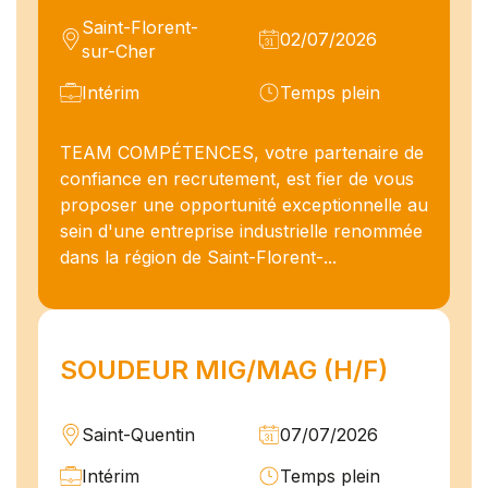
Saint-Florent-
02/07/2026
sur-Cher
Intérim
Temps plein
TEAM COMPÉTENCES, votre partenaire de
confiance en recrutement, est fier de vous
proposer une opportunité exceptionnelle au
sein d'une entreprise industrielle renommée
dans la région de Saint-Florent-...
SOUDEUR MIG/MAG (H/F)
Saint-Quentin
07/07/2026
Intérim
Temps plein