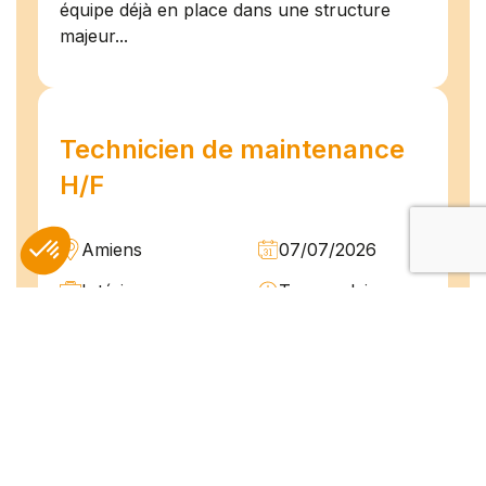
équipe déjà en place dans une structure
majeur...
Technicien de maintenance
H/F
Amiens
07/07/2026
Intérim
Temps plein
L'agence TEAM COMPETENCES recherche
pour son client, des Techniciens de
Maintenance H/F afin d'assurer la
maintenance préventive et curative
d'installations industrielles. Vos missions : -
Réaliser...