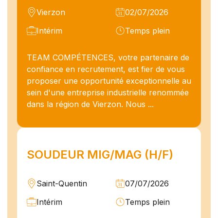
Vierzon
02/07/2026
Intérim
Temps plein
TEAM COMPÉTENCES, votre partenaire de
confiance en recrutement, est fier de vous
proposer une opportunité exceptionnelle au
sein d'une entreprise industrielle renommée
dans la région de Vierzon. Nous ...
SOUDEUR MIG/MAG (H/F)
Saint-Quentin
07/07/2026
Intérim
Temps plein