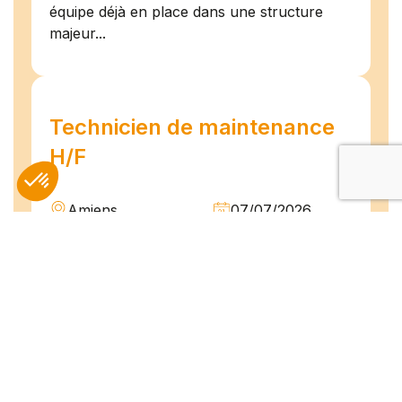
équipe déjà en place dans une structure
majeur...
Technicien de maintenance
H/F
Amiens
07/07/2026
Intérim
Temps plein
L'agence TEAM COMPETENCES recherche
pour son client, des Techniciens de
Maintenance H/F afin d'assurer la
maintenance préventive et curative
d'installations industrielles. Vos missions : -
Réaliser...