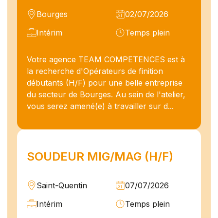
Bourges
02/07/2026
Intérim
Temps plein
Votre agence TEAM COMPETENCES est à
la recherche d'Opérateurs de finition
débutants (H/F) pour une belle entreprise
du secteur de Bourges. Au sein de l'atelier,
vous serez amené(e) à travailler sur d...
SOUDEUR MIG/MAG (H/F)
Saint-Quentin
07/07/2026
Intérim
Temps plein