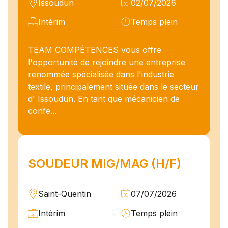
Issoudun
02/07/2026
Intérim
Temps plein
TEAM COMPÉTENCES vous offre
l'opportunité de rejoindre une entreprise
renommée spécialisée dans l'industrie
textile, principalement située dans le secteur
d' Issoudun. En tant que mécanicien de
confe...
SOUDEUR MIG/MAG (H/F)
Saint-Quentin
07/07/2026
Intérim
Temps plein