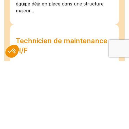
équipe déjà en place dans une structure
majeur...
Technicien de maintenance
H/F
Amiens
07/07/2026
Intérim
Temps plein
L'agence TEAM COMPETENCES recherche
pour son client, des Techniciens de
Maintenance H/F afin d'assurer la
maintenance préventive et curative
d'installations industrielles. Vos missions : -
Réaliser...