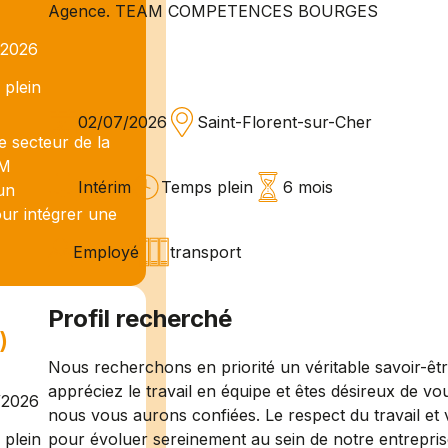
Agence. TEAM COMPETENCES BOURGES
/2026
plein
02/07/2026
Saint-Florent-sur-Cher
e secteur de la
AM
Intérim
Temps plein
6 mois
un
our intégrer une
Employé
transport
Profil recherché
)
Nous recherchons en priorité un véritable savoir-êt
appréciez le travail en équipe et êtes désireux de vo
/2026
nous vous aurons confiées. Le respect du travail et 
pour évoluer sereinement au sein de notre entrepris
plein