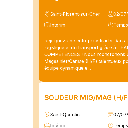
Saint-Florent-sur-Cher
02/07
Intérim
Temps 
Rejoignez une entreprise leader dans l
logistique et du transport grâce à TE
COMPÉTENCES ! Nous recherchons 
Magasinier/Cariste (H/F) talentueux p
équipe dynamique e...
SOUDEUR MIG/MAG (H/F
Saint-Quentin
07/07
Intérim
Temps 