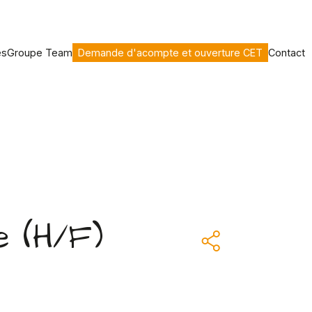
es
Groupe Team
Demande d'acompte et ouverture CET
Contact
e (H/F)