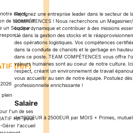
otre client,
Rejoignez une entreprise leader dans le secteur de l
ion de bennes et
COMPÉTENCES ! Nous recherchons un Magasinier/Car
te un Soudeur
équipe dynamique et contribuer à des missions essen
respon...
clé dans la gestion des stocks et le réapprovisionnemen
des opérations logistiques. Vos compétences certifi
dans la conduite de chariots et le gerbage en haute
dans ce poste. TEAM COMPÉTENCES vous offre l'opp
valeurs humaines sont au coeur de notre culture. Ici,
IF (H/F)
respect, créant un environnement de travail épanou
vous accueillir au sein de notre équipe. Postulez dès
/2026
professionnelle enrichissante !
plein
Salaire
ur l'un de ses
de 1900EUR à 2500EUR par MOIS + Primes, mutuelle
RATIF H/F pour
-Gérer l'accueil
assement ...