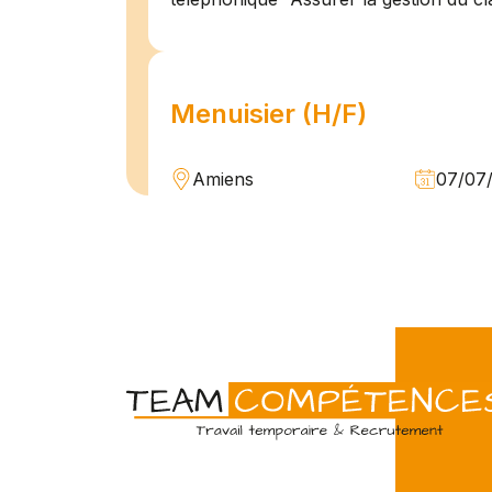
Menuisier (H/F)
Amiens
07/07
Intérim
Temps 
L'agence Team Compétences Amiens 
son client ! Nous recherchons un Men
vue d'une mission longue en intérim. 
une équipe déjà en place dans une stru
Technicien de maintenan