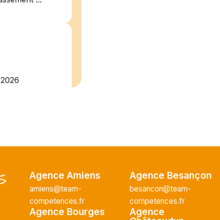
/2026
plein
recrute pour
uisier H.F en
Vous intégrerez
cture majeur...
Agence Amiens
Agence Besançon
amiens@team-
besancon@team-
competences.fr
competences.fr
ce H/F
Agence Bourges
Agence