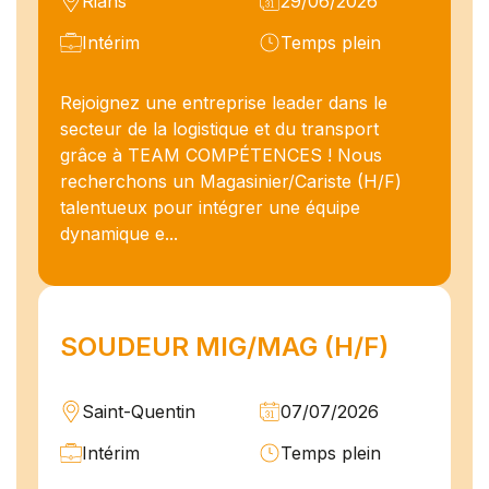
Rians
29/06/2026
Intérim
Temps plein
Rejoignez une entreprise leader dans le
secteur de la logistique et du transport
grâce à TEAM COMPÉTENCES ! Nous
recherchons un Magasinier/Cariste (H/F)
talentueux pour intégrer une équipe
dynamique e...
SOUDEUR MIG/MAG (H/F)
Saint-Quentin
07/07/2026
Intérim
Temps plein