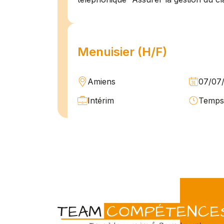
Menuisier (H/F)
Amiens
07/07
Intérim
Temps 
L'agence Team Compétences Amiens 
son client ! Nous recherchons un Men
vue d'une mission longue en intérim. 
une équipe déjà en place dans une stru
Technicien de maintenan