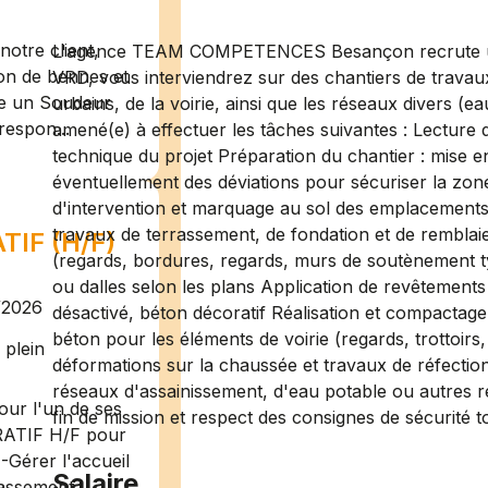
otre client,
L'agence TEAM COMPETENCES Besançon recrute u
ion de bennes et
VRD, vous interviendrez sur des chantiers de trava
te un Soudeur
urbains, de la voirie, ainsi que les réseaux divers (eau
respon...
amené(e) à effectuer les tâches suivantes : Lecture 
technique du projet Préparation du chantier : mise en 
éventuellement des déviations pour sécuriser la zon
d'intervention et marquage au sol des emplacements
travaux de terrassement, de fondation et de rembla
IF (H/F)
(regards, bordures, regards, murs de soutènement 
ou dalles selon les plans Application de revêtements 
/2026
désactivé, béton décoratif Réalisation et compactag
béton pour les éléments de voirie (regards, trottoirs
plein
déformations sur la chaussée et travaux de réfectio
réseaux d'assainissement, d'eau potable ou autres 
ur l'un de ses
fin de mission et respect des consignes de sécurité 
RATIF H/F pour
-Gérer l'accueil
Salaire
assement ...