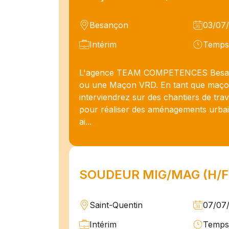
Besançon
03/07
Intérim
Temps 
L'agence TEAM COMPETENCES Besan
ou une Maçon VRD. En tant que maç
interviendrez sur des chantiers de tra
pour réaliser des aménagements urbains
ai...
SOUDEUR MIG/MAG (H/F
Saint-Quentin
07/07
Intérim
Temps 