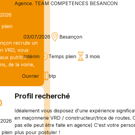
Agence. TEAM COMPETENCES BESANCON
/2026
plein
03/07/2026
Besançon
çon recrute un
on VRD, vous
Intérim
Temps plein
3 mois
vaux publics
, de la voirie,
Ouvrier
btp
Profil recherché
)
Idéalement vous disposez d'une expérience significa
en maçonnerie VRD / constructeur/trice de routes. C
/2026
pas elle peut être faite en agence) C'est votre person
plus pour postuler !
plein