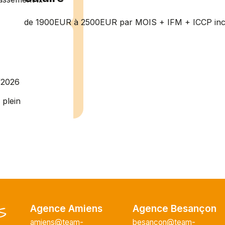
de 1900EUR à 2500EUR par MOIS + IFM + ICCP inc
/2026
plein
recrute pour
uisier H.F en
Vous intégrerez
cture majeur...
Agence Amiens
Agence Besançon
ce H/F
amiens@team-
besancon@team-