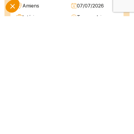
Amiens
07/07/2026
Intérim
Temps plein
L'agence TEAM COMPETENCES recherche
pour son client, des Techniciens de
Maintenance H/F afin d'assurer la
maintenance préventive et curative
d'installations industrielles. Vos missions : -
Réaliser...
Peintre en bâtiment (H/F)
Amiens
07/07/2026
Intérim
Temps plein