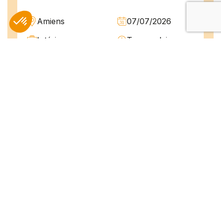
Amiens
07/07/2026
Intérim
Temps plein
L'agence TEAM COMPETENCES recherche
pour son client, des Techniciens de
Maintenance H/F afin d'assurer la
maintenance préventive et curative
d'installations industrielles. Vos missions : -
Réaliser...
Peintre en bâtiment (H/F)
Amiens
07/07/2026