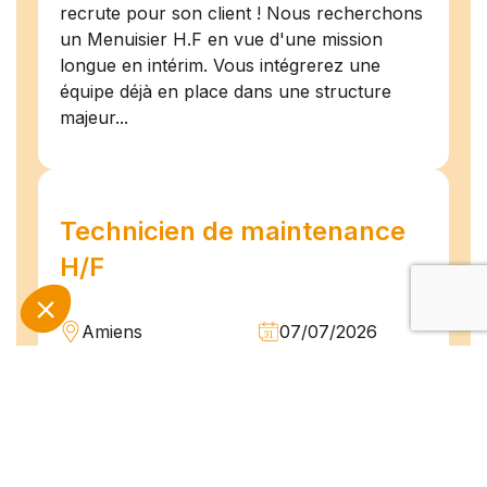
recrute pour son client ! Nous recherchons
un Menuisier H.F en vue d'une mission
longue en intérim. Vous intégrerez une
équipe déjà en place dans une structure
majeur...
Technicien de maintenance
H/F
Amiens
07/07/2026
Intérim
Temps plein
L'agence TEAM COMPETENCES recherche
pour son client, des Techniciens de
Maintenance H/F afin d'assurer la