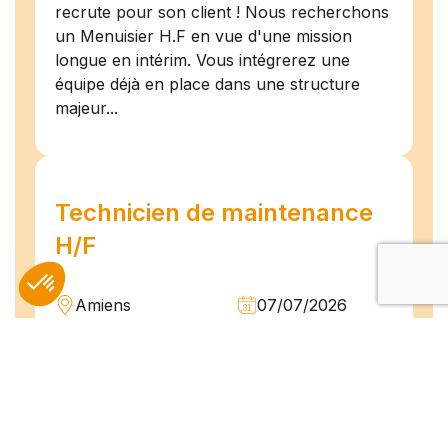
recrute pour son client ! Nous recherchons
un Menuisier H.F en vue d'une mission
longue en intérim. Vous intégrerez une
équipe déjà en place dans une structure
majeur...
Technicien de maintenance
H/F
Amiens
07/07/2026
Intérim
Temps plein
L'agence TEAM COMPETENCES recherche
pour son client, des Techniciens de
Maintenance H/F afin d'assurer la