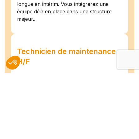
longue en intérim. Vous intégrerez une
équipe déjà en place dans une structure
majeur...
Technicien de maintenance
H/F
Amiens
07/07/2026
Intérim
Temps plein
L'agence TEAM COMPETENCES recherche
pour son client, des Techniciens de
Maintenance H/F afin d'assurer la
maintenance préventive et curative
d'installations industrielles. Vos missions : -