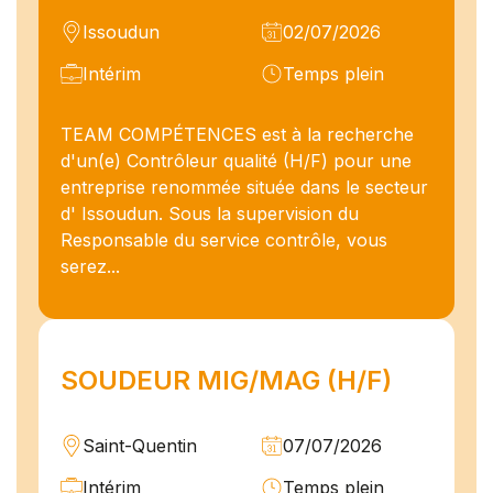
Issoudun
02/07/2026
Intérim
Temps plein
TEAM COMPÉTENCES est à la recherche
d'un(e) Contrôleur qualité (H/F) pour une
entreprise renommée située dans le secteur
d' Issoudun. Sous la supervision du
Responsable du service contrôle, vous
serez...
SOUDEUR MIG/MAG (H/F)
Saint-Quentin
07/07/2026
Intérim
Temps plein