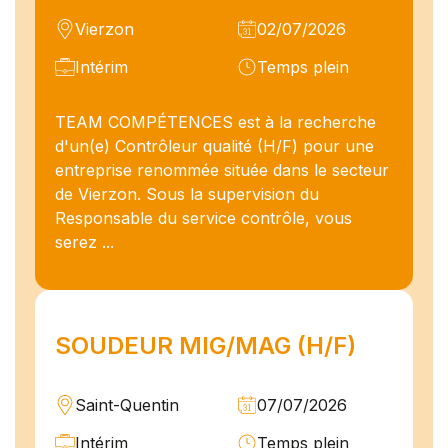
Vierzon
02/07/2026
Intérim
Temps plein
TEAM COMPÉTENCES est à la recherche
d'un(e) Contrôleur qualité (H/F) pour une
entreprise renommée située dans le secteur
de Vierzon. Sous la supervision du
Responsable du service contrôle, vous
serez ...
SOUDEUR MIG/MAG (H/F)
Saint-Quentin
07/07/2026
Intérim
Temps plein