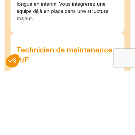
longue en intérim. Vous intégrerez une
équipe déjà en place dans une structure
majeur...
Technicien de maintenance
H/F
Amiens
07/07/2026
Intérim
Temps plein
L'agence TEAM COMPETENCES recherche
pour son client, des Techniciens de
Maintenance H/F afin d'assurer la
maintenance préventive et curative
d'installations industrielles. Vos missions : -