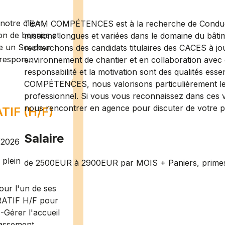
otre client,
TEAM COMPÉTENCES est à la recherche de Conducte
ion de bennes et
missions longues et variées dans le domaine du bâti
te un Soudeur
recherchons des candidats titulaires des CACES à jou
respon...
environnement de chantier et en collaboration avec 
responsabilité et la motivation sont des qualités es
COMPÉTENCES, nous valorisons particulièrement le s
professionnel. Si vous vous reconnaissez dans ces va
nous rencontrer en agence pour discuter de votre pa
IF (H/F)
Salaire
/2026
plein
de 2500EUR à 2900EUR par MOIS + Paniers, primes
ur l'un de ses
RATIF H/F pour
-Gérer l'accueil
assement ...