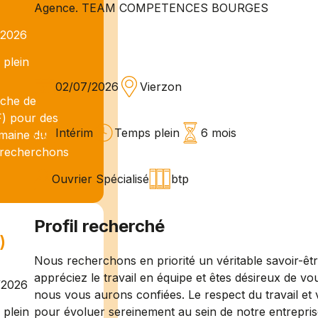
Agence. TEAM COMPETENCES BOURGES
/2026
plein
02/07/2026
Vierzon
che de
F) pour des
Intérim
Temps plein
6 mois
omaine du
s recherchons
Ouvrier Spécialisé
btp
Profil recherché
)
Nous recherchons en priorité un véritable savoir-êt
appréciez le travail en équipe et êtes désireux de vo
/2026
nous vous aurons confiées. Le respect du travail et 
pour évoluer sereinement au sein de notre entrepris
plein