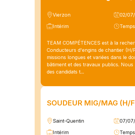
Vierzon
02/07
Intérim
Temps 
TEAM COMPÉTENCES est à la recher
Conducteurs d'engins de chantier (H/
missions longues et variées dans le d
bâtiment et des travaux publics. Nou
des candidats t...
SOUDEUR MIG/MAG (H/F
Saint-Quentin
07/07
Intérim
Temps 