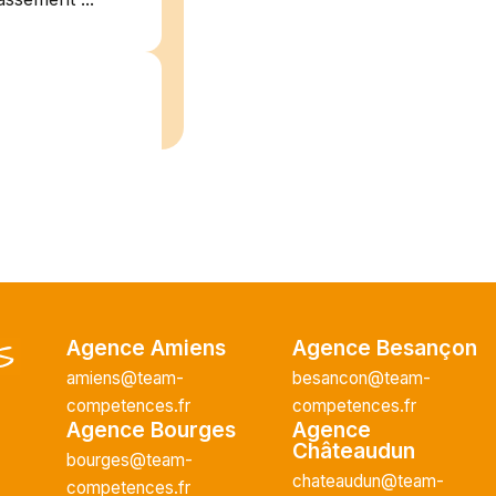
/2026
plein
recrute pour
uisier H.F en
Vous intégrerez
Agence Amiens
Agence Besançon
cture majeur...
amiens@team-
besancon@team-
competences.fr
competences.fr
Agence Bourges
Agence
Châteaudun
bourges@team-
ce H/F
chateaudun@team-
competences.fr