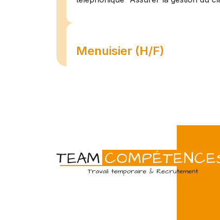
Menuisier (H/F)
Amiens
07/07
Intérim
Temps 
L'agence Team Compétences Amiens 
son client ! Nous recherchons un Men
vue d'une mission longue en intérim. 
une équipe déjà en place dans une stru
Technicien de maintenan