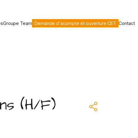
es
Groupe Team
Demande d'acompte et ouverture CET
Contact
ns (H/F)